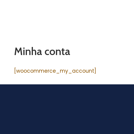
Minha conta
[woocommerce_my_account]