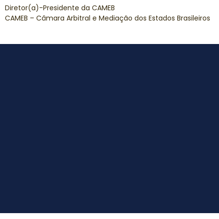
Diretor(a)-Presidente da CAMEB
CAMEB – Câmara Arbitral e Mediação dos Estados Brasileiros