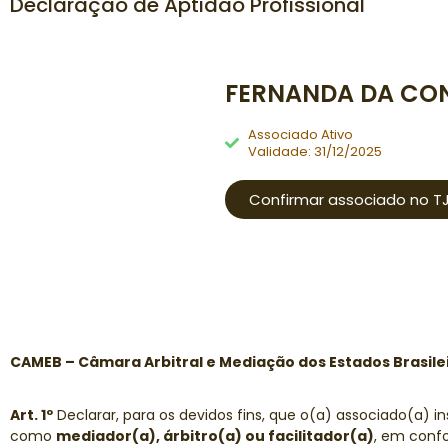
Declaração de Aptidão Profissional
FERNANDA DA CO
Associado Ativo
Validade: 31/12/2025
Confirmar associado no T
CAMEB – Câmara Arbitral e Mediação dos Estados Brasile
Art. 1º
Declarar, para os devidos fins, que o(a) associado(a) i
como
mediador(a), árbitro(a) ou facilitador(a)
, em confo