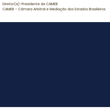
Diretor(a)-Presidente da CAMEB
CAMEB – Câmara Arbitral e Mediação dos Estados Brasileiros