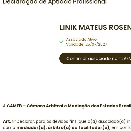
Declaração de Aptidão Profissional
LINIK MATEUS ROSE
Associado Ativo
Validade: 25/07/2027
Confimar associado no TJAEM
A
CAMEB – Câmara Arbitral e Mediação dos Estados Brasil
Art. 1º
Declarar, para os devidos fins, que o(a) associado(a) i
como
mediador(a), árbitro(a) ou facilitador(a)
, em confo