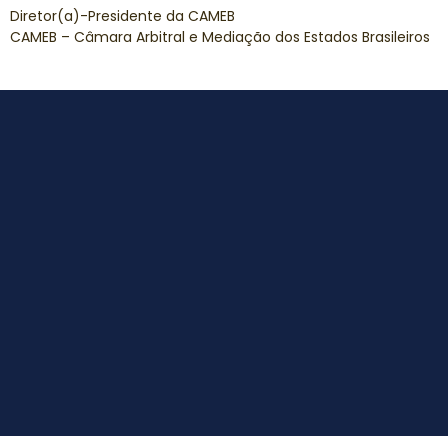
Diretor(a)-Presidente da CAMEB
CAMEB – Câmara Arbitral e Mediação dos Estados Brasileiros