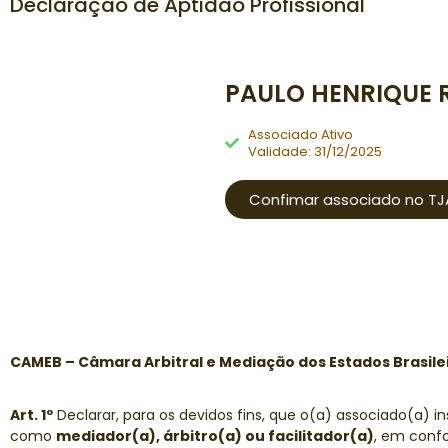
Declaração de Aptidão Profissional
PAULO HENRIQUE 
Associado Ativo
Validade: 31/12/2025
Confimar associado no TJ
CAMEB – Câmara Arbitral e Mediação dos Estados Brasile
Art. 1º
Declarar, para os devidos fins, que o(a) associado(a) i
como
mediador(a), árbitro(a) ou facilitador(a)
, em confo